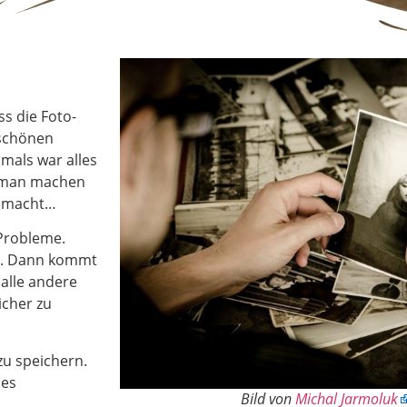
s die Foto-
 schönen
mals war alles
e man machen
a macht…
 Probleme.
u. Dann kommt
alle andere
icher zu
zu speichern.
hes
Bild von
Michal Jarmoluk