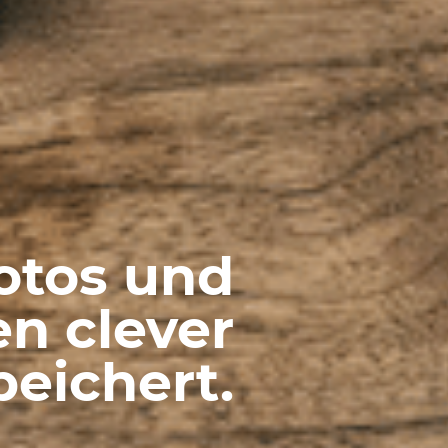
otos und
en clever
peichert.