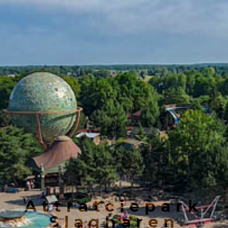
Attratciepark
Slagharen